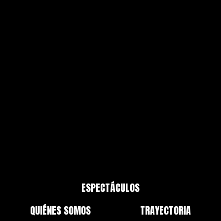
Ayudante de Producción:
Ángela Fraga
Vídeo:
Kike Pastrana (Pastrana Lab)
Fotografía:
José Velardiez y Gonzalo Saenz de Santamaría
Clases de armónica:
Gene García
ESPECTÁCULOS
QUIÉNES SOMOS
TRAYECTORIA