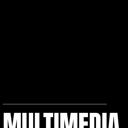
pero es precisamente esa incapacidad
de comprenderlo lo que nos fascina.
Clasificación: No recomendada para
menores de 12 años.
MULTIMEDIA