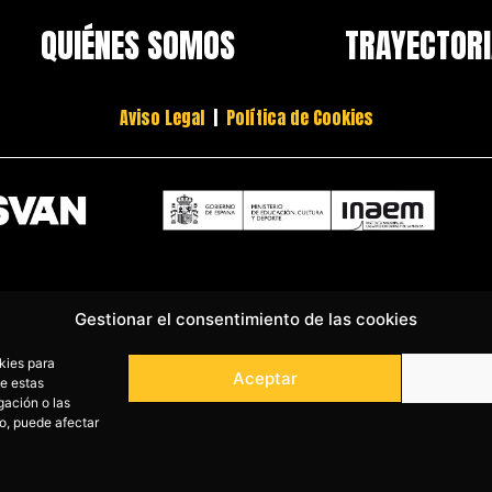
QUIÉNES SOMOS
TRAYECTOR
Aviso Legal
|
Política de Cookies
FINANCIADO POR LOS FONDOS NEXT GENERATION (EU) DEL MECANISMO DE R
Gestionar el consentimiento de las cookies
kies para
Aceptar
de estas
gación o las
to, puede afectar
Copyright © EL DESVÁN PRODUCCIONES.
Productora de teatro