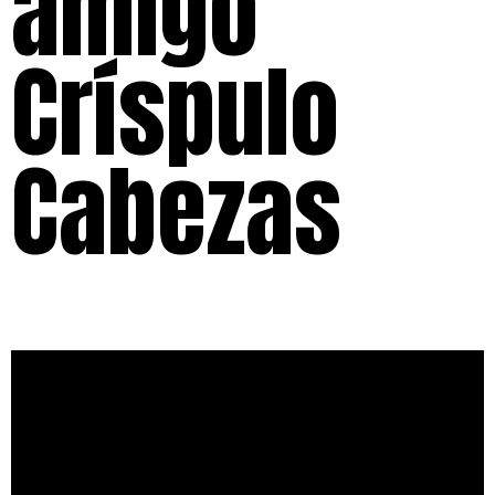
amigo
Críspulo
Cabezas